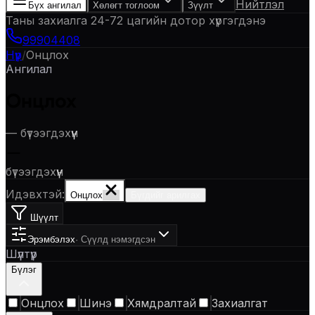
Нийтлэл
Бүх ангилал
Хөлөгт тоглоом
Зүүлт
Таны захиалга 24-72 цагийн дотор хүргэгдэнэ
99904408
Нүүр
/
Онцлох
Ангилал
Онцлох
—
бүтээгдэхүүн
—
бүтээгдэхүүн
Идэвхтэй:
Онцлох
Бүгдийг арилгах
Шүүлт
Эрэмбэлэх
·
Сүүлд нэмэгдсэн
Шүүлтүүр
Бүлэг
Онцлох
Шинэ
Хямдралтай
Захиалгат