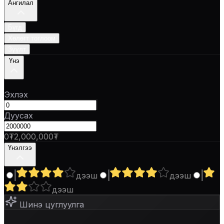
Ангилал
Бүгд
Хөлөгт тоглоом
Зүүлт
Үнэ
Эхлэх
Дуусах
0₮
2,000,000₮
Үнэлгээ
дээш
дээш
дээш
Шинэ цуглуулга