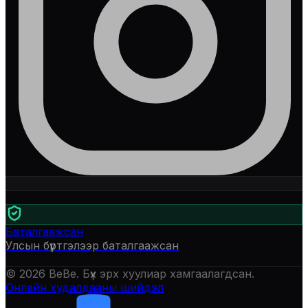
Баталгаажсан
Улсын бүртгэлээр баталгаажсан
©
2026
BeBe
. Бүх эрх хуулиар хамгаалагдсан.
Онлайн худалдааны шийдэл