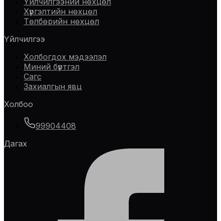
Үйлчилгээний нөхцөл
Хүргэлтийн нөхцөл
Төлбөрийн нөхцөл
Үйлчилгээ
Холбогдох мэдээлэл
Миний бүртгэл
Сагс
Захиалгын явц
Холбоо
99904408
Дагах