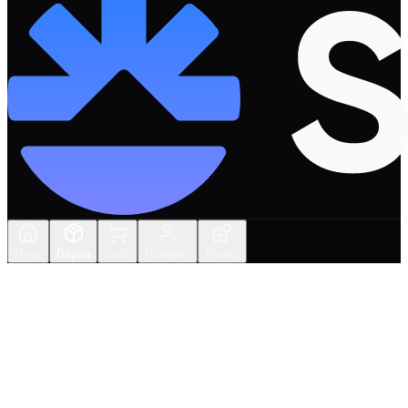
Нүүр
Бараа
Сагс
Нэвтрэх
Бусад