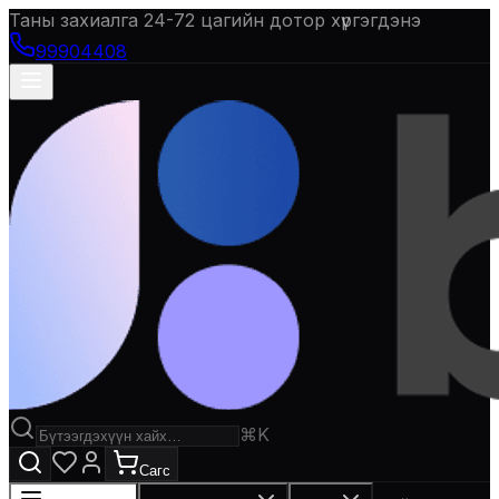
Таны захиалга 24-72 цагийн дотор хүргэгдэнэ
99904408
⌘K
Сагс