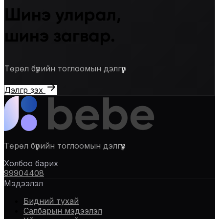
Шинэ улирал,
шинэ загвар.
Төрөл бүрийн тоглоомын дэлгүүр
Дэлгүүр үзэх
Төрөл бүрийн тоглоомын дэлгүүр
Холбоо барих
99904408
Мэдээлэл
Бидний тухай
Салбарын мэдээлэл